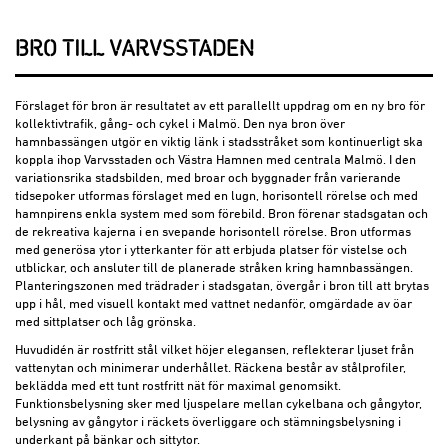
BRO TILL VARVSSTADEN
Förslaget för bron är resultatet av ett parallellt uppdrag om en ny bro för
kollektivtrafik, gång- och cykel i Malmö. Den nya bron över
hamnbassängen utgör en viktig länk i stadsstråket som kontinuerligt ska
koppla ihop Varvsstaden och Västra Hamnen med centrala Malmö. I den
variationsrika stadsbilden, med broar och byggnader från varierande
tidsepoker utformas förslaget med en lugn, horisontell rörelse och med
hamnpirens enkla system med som förebild. Bron förenar stadsgatan och
de rekreativa kajerna i en svepande horisontell rörelse. Bron utformas
med generösa ytor i ytterkanter för att erbjuda platser för vistelse och
utblickar, och ansluter till de planerade stråken kring hamnbassängen.
Planteringszonen med trädrader i stadsgatan, övergår i bron till att brytas
upp i hål, med visuell kontakt med vattnet nedanför, omgärdade av öar
med sittplatser och låg grönska.
Huvudidén är rostfritt stål vilket höjer elegansen, reflekterar ljuset från
vattenytan och minimerar underhållet. Räckena består av stålprofiler,
beklädda med ett tunt rostfritt nät för maximal genomsikt.
Funktionsbelysning sker med ljuspelare mellan cykelbana och gångytor,
belysning av gångytor i räckets överliggare och stämningsbelysning i
underkant på bänkar och sittytor.