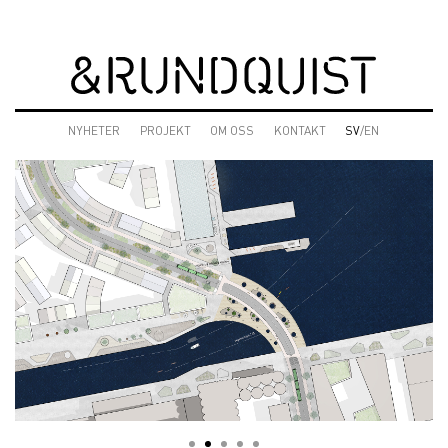
NYHETER
PROJEKT
OM OSS
KONTAKT
SV
/EN