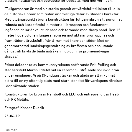
platsen, hållbarhet och betydelse för Uppsala, med motiveringen:
”Tullgarnsbron är med sin starka gestalt ett värdefullt tillskott till alla
de historiska broar som redan är omistliga delar av stadens karaktär.
Med utgångspunkt i brons konstruktion får Tullgarnsbron sitt signum av
robusta och karaktärsfulla material i brospann och fundament.
Ingående delar är väl studerade och formade med skarp hand. Den 12
meter höga pylonen fungerar som en motvikt när bron öppnas och
framträder uttrycksfullt från å-rummet i norr och söder. Med en
genomarbetad landskapsgestaltning av brofästen och anslutande
gångstråk knyts de båda åstråken ihop och nya promenadvägar
skapas.”
Priset delades ut av kommunstyrelsens ordförande Erik Pelling och
stadsarkitekt Martin Edfeldt vid en ceremoni i strålande sol invid bron
under onsdagen. Vi på &Rundquist tackar och gläds av att vi kunnat
bidra till en ny offentlig plats med stark identitet för vardagens rörelser
i den växande staden.
Konstruktörer för bron är Ramböll och ELU, och entreprenör: är Peab
och RK Metāls.
Fotograf: Kasper Dudzik
25-06-19
Läs mer