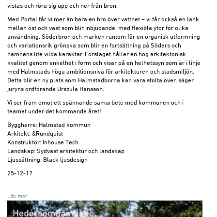
vistas och röra sig upp och ner från bron.
Med Portal får vi mer än bara en bro över vattnet – vi får också en länk
mellan öst och väst som blir inbjudande, med flexibla ytor för olika
användning. Söderbron och marken runtom får en organisk utformning
och variationsrik grönska som blir en fortsättning på Söders och
hamnens lite vilda karaktär. Förslaget håller en hög arkitektonisk
kvalitet genom enkelhet i form och visar på en helhetssyn som är i linje
med Halmstads höga ambitionsnivå för arkitekturen och stadsmiljön.
Detta blir en ny plats som Halmstadborna kan vara stolta över, säger
juryns ordförande Urszula Hansson.
Vi ser fram emot ett spännande samarbete med kommunen och i
teamet under det kommande året!
Byggherre: Halmstad kommun
Arkitekt: &Rundquist
Konstruktör: Inhouse Tech
Landskap: Sydväst arkitektur och landskap
Ljussättning: Black ljusdesign
25-12-17
Läs mer