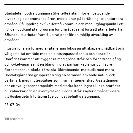
Stadsdelen Södra Sunnanå i Skellefteå står inför en betydande
utveckling de kommande åren, med planer på förtätning i ett naturnära
område. På uppdrag av Skellefteå kommun och med utgångspunkt i ett
nyligen godkänt planprogram för området samt fortsatt planarbete, har
&Rundquist arbetat fram illustrationer för en möjlig utveckling av
området.
Illustrationerna förmedlar planernas fokus på att skapa ett hållbart och
väl gestaltat område med en platsanpassad skala och karaktär.
Området kommer att byggas ut med gröna stråk och förbättrade gång-
och cykelvägar samt en blandning av parhus, kedjehus och lägre
flerbostadshus, skola, förskola, äldreboende, matbutik med mera.
Bostadsgårdarna grupperas kring en sammanlänkande natur- och
parkmark med mötesplatser som främjar gemenskap. Gestaltningen
har ett tydligt barnperspektiv, med starka kopplingar till skolområdet,
pulkabackar och en äventyrsskog. Gröna stråk knyter området vidare
till Rösbergets friluftsområde och det befintliga Sunnanå.
25-07-04
Till projektet