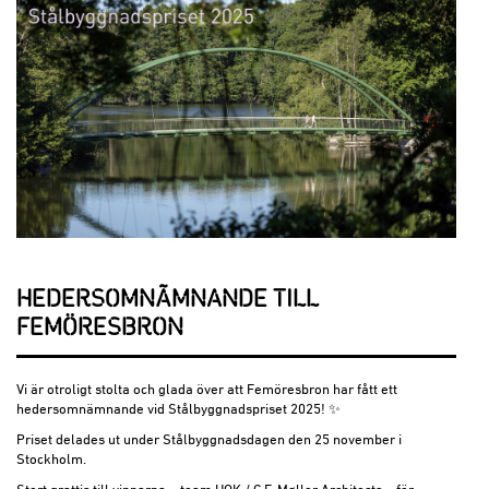
HEDERSOMNÄMNANDE TILL
FEMÖRESBRON
Vi är otroligt stolta och glada över att Femöresbron har fått ett
hedersomnämnande vid Stålbyggnadspriset 2025! ✨
Priset delades ut under Stålbyggnadsdagen den 25 november i
Stockholm.
Stort grattis till vinnarna – team HOK / C.F. Møller Architects – för