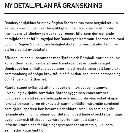
NY DETALJPLAN PÅ GRANSKNING
Danderyds sjukhus är ett av Region Stockholms mest betydelsefulla
akutsjukhus och behöver långsiktigt kunna utvecklas för att möta
framtidens vårdbehov i en växande region. Eftersom den gällande
detaljplanen är fullt utnyttjad har Danderyds kommun, i samarbete med
Locum, Region Stockholms fastighetsbolag för vårdlokaler, tagit fram
ett förslag till ny detaljplan.
&Rundquist har, tillsammans med Tyréns och Ramboll, varit en del av
konsultteamet som arbetat med framtagandet av planförslaget.
Uppdraget har omfattat stadsplanering och gestaltning i ett komplext
sammanhang där höga krav ställs på funktion, robusthet, samordning
och långsiktig hållbarhet.
Planförslaget syftar till att möjliggöra en flexibel och etappvis
utveckling av sjukhusområdet. Vårdbebyggelsen koncentreras
huvudsakligen till redan bebyggda och hårdgjorda ytor, vilket skapar
förutsättningar för en effektiv och sammanhållen vårdmiljö samtidigt
som sjukhusparken kan bevaras och vidareutvecklas som en grön,
läkande utemiljö. Förslaget gör det möjligt att både utveckla befintliga
byggnader och tillskapa nya vårdkvarter, samt att stärka
infrastrukturen och försörjningssystemen för att möta sjukhusets
samhällsviktiga funktion.