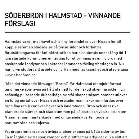
SÖDERBRON I HALMSTAD – VINNANDE
FÖRSLAG!
Halmstad växer mot havet och en ny förbindelse över Nissan för att
koppla samman stadsdelar på ömse sidor och förbättra
förutsättningarna för kollektivtrafiken har diskuterats under lång tid. I
juni startade kommunen en tävling för utformning av en ny bro med
anslutande landytor och i oktober lämnades tävlingsförslagen in. Nu
har juryn slutfört sitt arbete och vi kan med tacksamhet och glädje läsa
juryns bedömning:
”Med det vinnande förslaget ”Portal” får Halmstad ett mjukt format
landmärke som syns på håll utan att för den skull skymma sikten. En
spänstig pulserande dubbelbåge av stål skapar såsom namnet utlovar
en luftig portal över Nissan och erbjuder människor som färdas över
bron fina utblickar över havet och innerstaden. Bron och dess rikt
planterade slänter, och stadsrummen på på östra och västra sidan om
Nissan är sammanlänkade med omgivande kvarter, Söders
naturområde och kajerna.
Väl programmerade och livliga platser skapas på båda sidorna av ån.
En mångfald av trappor, ramper och plattformar erbjuder olika sätt att