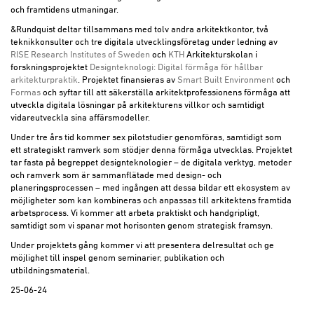
och framtidens utmaningar.
&Rundquist deltar tillsammans med tolv andra arkitektkontor, två
teknikkonsulter och tre digitala utvecklingsföretag under ledning av
RISE Research Institutes of Sweden
och
KTH
Arkitekturskolan i
forskningsprojektet
Designteknologi: Digital förmåga för hållbar
arkitekturpraktik
. Projektet finansieras av
Smart Built Environment
och
Formas
och syftar till att säkerställa arkitektprofessionens förmåga att
utveckla digitala lösningar på arkitekturens villkor och samtidigt
vidareutveckla sina affärsmodeller.
Under tre års tid kommer sex pilotstudier genomföras, samtidigt som
ett strategiskt ramverk som stödjer denna förmåga utvecklas. Projektet
tar fasta på begreppet designteknologier – de digitala verktyg, metoder
och ramverk som är sammanflätade med design- och
planeringsprocessen – med ingången att dessa bildar ett ekosystem av
möjligheter som kan kombineras och anpassas till arkitektens framtida
arbetsprocess. Vi kommer att arbeta praktiskt och handgripligt,
samtidigt som vi spanar mot horisonten genom strategisk framsyn.
Under projektets gång kommer vi att presentera delresultat och ge
möjlighet till inspel genom seminarier, publikation och
utbildningsmaterial.
25-06-24