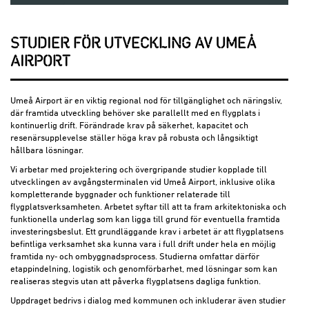
STUDIER FÖR UTVECKLING AV UMEÅ
AIRPORT
Umeå Airport är en viktig regional nod för tillgänglighet och näringsliv,
där framtida utveckling behöver ske parallellt med en flygplats i
kontinuerlig drift. Förändrade krav på säkerhet, kapacitet och
resenärsupplevelse ställer höga krav på robusta och långsiktigt
hållbara lösningar.
Vi arbetar med projektering och övergripande studier kopplade till
utvecklingen av avgångsterminalen vid Umeå Airport, inklusive olika
kompletterande byggnader och funktioner relaterade till
flygplatsverksamheten. Arbetet syftar till att ta fram arkitektoniska och
funktionella underlag som kan ligga till grund för eventuella framtida
investeringsbeslut. Ett grundläggande krav i arbetet är att flygplatsens
befintliga verksamhet ska kunna vara i full drift under hela en möjlig
framtida ny‑ och ombyggnadsprocess. Studierna omfattar därför
etappindelning, logistik och genomförbarhet, med lösningar som kan
realiseras stegvis utan att påverka flygplatsens dagliga funktion.
Uppdraget bedrivs i dialog med kommunen och inkluderar även studier