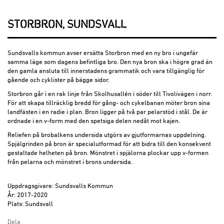
STORBRON, SUNDSVALL
Sundsvalls kommun avser ersätta Storbron med en ny bro i ungefär
samma läge som dagens befintliga bro. Den nya bron ska i högre grad än
den gamla ansluta till innerstadens grammatik och vara tillgänglig för
gående och cyklister på bägge sidor.
Storbron går i en rak linje från Skolhusallén i söder till Tivolivägen i norr.
För att skapa tillräcklig bredd för gång- och cykelbanan möter bron sina
landfästen i en radie i plan. Bron ligger på två par pelarstöd i stål. De är
ordnade i en v-form med den spetsiga delen nedåt mot kajen.
Reliefen på brobalkens undersida utgörs av gjutformarnas uppdelning.
Spjälgrinden på bron är specialutformad för att bidra till den konsekvent
gestaltade helheten på bron. Mönstret i spjälorna plockar upp v-formen
från pelarna och mönstret i brons undersida.
Uppdragsgivare: Sundsvalls Kommun
År: 2017-2020
Plats: Sundsvall
Dela